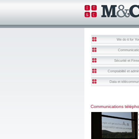
We do it for Yo
Communicati
Sécurité et Firew
Comptabilité et admin
Data et télécommun
Communications télépho