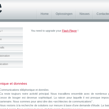
Home
Oplossingen
Nieuws
Contacte
You need to upgrade your
Flash Player
!
u !
on
alls
istration
ication
nique et données
Communications téléphonique et données
Ca reste toujours notre activité principal. Nous travaillons ensemble avec de nombreux
cesse de bouger est devenue sophistiqué. La raison pour laquelle il est presque imposs
partenaire. Nous sommes pour ainsi dire des «architectes de communications” .
Nous restons à la recherche de solutions sur mesure à base d’une demande d’étude. La bas